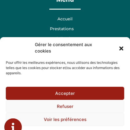
Poissonnerie Maubourguet
Poissonnerie Roquefort
Poissonnerie Saint-Justin
Poissonnerie Sainte-Bazeille
Accueil
Poissonnerie Vic-en-Bigorre
Poissonnerie Vic-Fezensac
Prestations
Réalisations
Gérer le consentement aux
Contact
cookies
Pour offrir les meilleures expériences, nous utilisons des technologies
telles que les cookies pour stocker et/ou accéder aux informations des
06 61 80 87 70
appareils.
Accepter
Refuser
BIENVENUE A BORD
Mentions légales
Voir les préférences
Politique de confidentialité