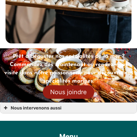
Prêt à déguster nos spécialités de la mer ?
Commandez dès maintenant ou rendez-nous
visite dans notre poissonnerie pour découvrir nos
spécialités marines.
Nous joindre
Nous intervenons aussi
Poissonnerie
Poissonnerie Auch
Poissonnerie Eauze
Poissonnerie Gabarret
Poissonnerie Marmande
Menu