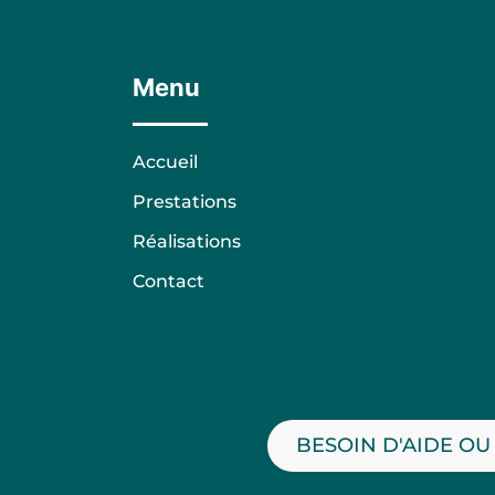
plateau de fruit de mer Eauze
plateau de fruit de mer Gabarret
plateau de fruit de mer Marmande
plateau de fruit de mer Maubourguet
plateau de fruit de mer Roquefort
Menu
plateau de fruit de mer Saint-Justin
plateau de fruit de mer Sainte-Bazeille
plateau de fruit de mer Vic-en-Bigorre
plateau de fruit de mer Vic-Fezensac
Accueil
Prestations
Réalisations
Contact
BESOIN D'AIDE OU