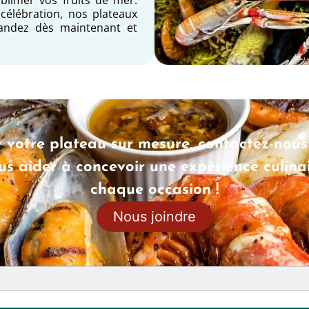
célébration, nos plateaux
mandez dès maintenant et
 votre plateau sur mesure, contactez-nou
s aider à concevoir une expérience culinai
chaque occasion !
Nous joindre