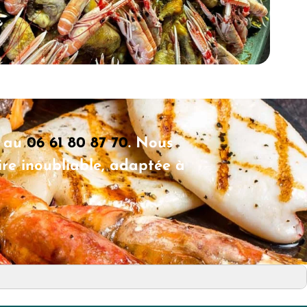
s au
06 61 80 87 70
. Nous
re inoubliable, adaptée à