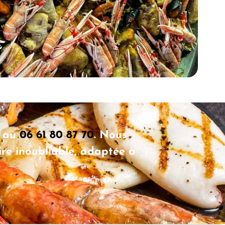
s au
06 61 80 87 70
. Nous
re inoubliable, adaptée à