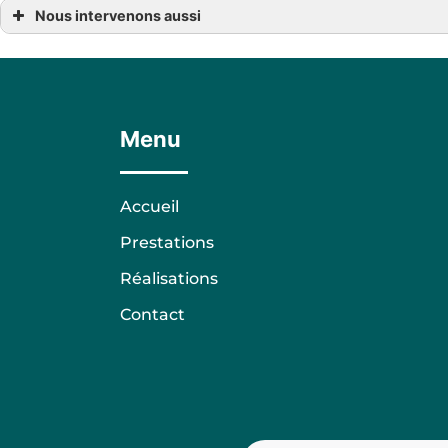
Nous intervenons aussi
plateau de fruit de mer
plateau de fruit de mer Auch
plateau de fruit de mer Eauze
plateau de fruit de mer Gabarret
plateau de fruit de mer Marmande
plateau de fruit de mer Maubourguet
plateau de fruit de mer Roquefort
Menu
plateau de fruit de mer Saint-Justin
plateau de fruit de mer Sainte-Bazeille
plateau de fruit de mer Vic-en-Bigorre
plateau de fruit de mer Vic-Fezensac
Accueil
Prestations
Réalisations
Contact